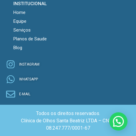
INSTITUCIONAL
Home
Equipe
Serviços
Planos de Saude
Blog
INSTAGRAM
WHATSAPP
E-MAIL
Todos os direitos reservados.
Clínica de Olhos Santa Beatriz LTDA – CNPJ:
08.247.777/0001-67